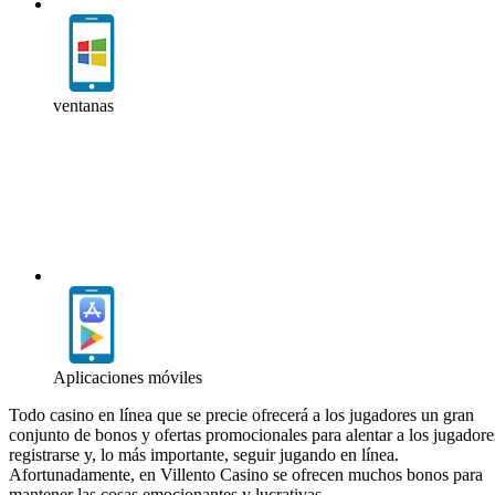
ventanas
Aplicaciones móviles
Todo casino en línea que se precie ofrecerá a los jugadores un gran
conjunto de bonos y ofertas promocionales para alentar a los jugadore
registrarse y, lo más importante, seguir jugando en línea.
Afortunadamente, en Villento Casino se ofrecen muchos bonos para
mantener las cosas emocionantes y lucrativas.