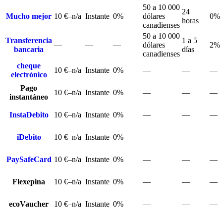
50 a 10 000
24
Mucho mejor
10 €–n/a
Instante
0%
dólares
0%
horas
canadienses
50 a 10 000
Transferencia
1 a 5
—
—
—
dólares
2%
bancaria
días
canadienses
cheque
10 €–n/a
Instante
0%
—
—
—
electrónico
Pago
10 €–n/a
Instante
0%
—
—
—
instantáneo
InstaDebito
10 €–n/a
Instante
0%
—
—
—
iDebito
10 €–n/a
Instante
0%
—
—
—
PaySafeCard
10 €–n/a
Instante
0%
—
—
—
Flexepina
10 €–n/a
Instante
0%
—
—
—
ecoVaucher
10 €–n/a
Instante
0%
—
—
—