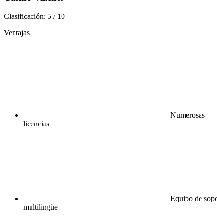
Clasificación:
5
/
10
Ventajas
Numerosas
licencias
Equipo de sopo
multilingüe