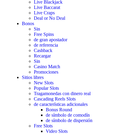
Live Blackjack
Live Baccarat
Live Craps
Deal or No Deal
Bonos
Sin
Free Spins
de gran apostador
de referencia
Cashback
Recargar
Sin
Casino Match
Promociones
Sitios libres
New Slots
Popular Slots
Tragamonedas con dinero real
Cascading Reels Slots
de características adicionales
Bonus Round
de símbolo de comodín
de símbolo de dispersión
Free Slots
Video Slots