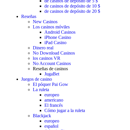
de casinos de depósito de 5 $
de casinos de depósito de 10 $
de casinos de depósito de 20 $
Reseñas
New Casinos
Los casinos móviles
Android Casinos
iPhone Casino
iPad Casino
Dinero real
No Download Casinos
los casinos VR
No Account Casinos
Reseñas de casinos
JugaBet
Juegos de casino
El póquer Pai Gow
La ruleta
europeo
americano
El francés
Cómo jugar a la ruleta
Blackjack
europeo
español