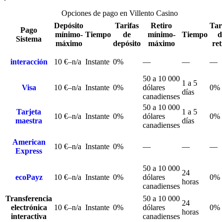
Opciones de pago en Villento Casino
Depósito
Tarifas
Retiro
Tar
Pago
mínimo-
Tiempo
de
mínimo-
Tiempo
d
Sistema
máximo
depósito
máximo
ret
interacción
10 €–n/a
Instante
0%
—
—
—
50 a 10 000
1 a 5
Visa
10 €–n/a
Instante
0%
dólares
0%
días
canadienses
50 a 10 000
Tarjeta
1 a 5
10 €–n/a
Instante
0%
dólares
0%
maestra
días
canadienses
American
10 €–n/a
Instante
0%
—
—
—
Express
50 a 10 000
24
ecoPayz
10 €–n/a
Instante
0%
dólares
0%
horas
canadienses
Transferencia
50 a 10 000
24
electrónica
10 €–n/a
Instante
0%
dólares
0%
horas
interactiva
canadienses