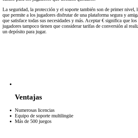
La seguridad, la protección y el soporte también son de primer nivel, 
que permite a los jugadores disfrutar de una plataforma segura y amig
que satisface todas sus necesidades y más. Aceptar € significa que los
jugadores tampoco tienen que considerar tarifas de conversión al reali
un depósito para jugar.
Ventajas
Numerosas licencias
Equipo de soporte multilingüe
Más de 500 juegos