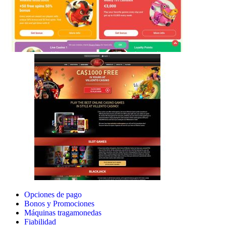
Opciones de pago
Bonos y Promociones
Máquinas tragamonedas
Fiabilidad