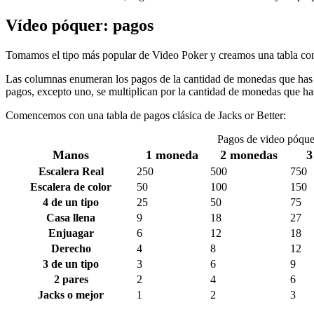
Vídeo póquer: pagos
Tomamos el tipo más popular de Video Poker y creamos una tabla con
Las columnas enumeran los pagos de la cantidad de monedas que has 
pagos, excepto uno, se multiplican por la cantidad de monedas que has
Comencemos con una tabla de pagos clásica de Jacks or Better:
Pagos de video póquer
Manos
1 moneda
2 monedas
3
Escalera Real
250
500
750
Escalera de color
50
100
150
4 de un tipo
25
50
75
Casa llena
9
18
27
Enjuagar
6
12
18
Derecho
4
8
12
3 de un tipo
3
6
9
2 pares
2
4
6
Jacks o mejor
1
2
3