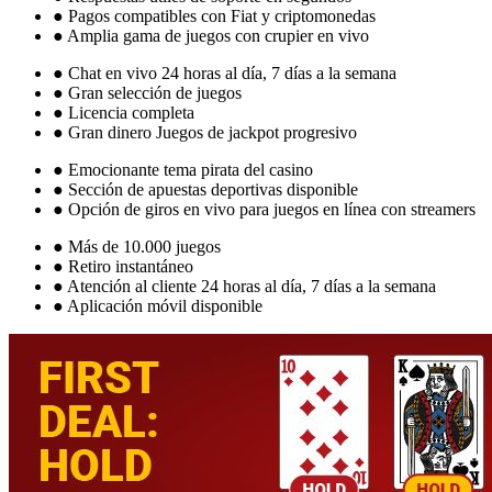
●
Pagos compatibles con Fiat y criptomonedas
●
Amplia gama de juegos con crupier en vivo
●
Chat en vivo 24 horas al día, 7 días a la semana
●
Gran selección de juegos
●
Licencia completa
●
Gran dinero Juegos de jackpot progresivo
●
Emocionante tema pirata del casino
●
Sección de apuestas deportivas disponible
●
Opción de giros en vivo para juegos en línea con streamers
●
Más de 10.000 juegos
●
Retiro instantáneo
●
Atención al cliente 24 horas al día, 7 días a la semana
●
Aplicación móvil disponible