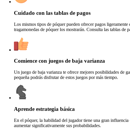
Cuidado con las tablas de pagos
Los mismos tipos de póquer pueden ofrecer pagos ligeramente 
tragamonedas de póquer los mostrarán. Consulta las tablas de p
Comience con juegos de baja varianza
Un juego de baja varianza te ofrece mejores posibilidades de g
pequeña podrás disfrutar de estos juegos por más tiempo.
Aprende estrategia básica
En el póquer, la habilidad del jugador tiene una gran influencia
aumentar significativamente sus probabilidades.