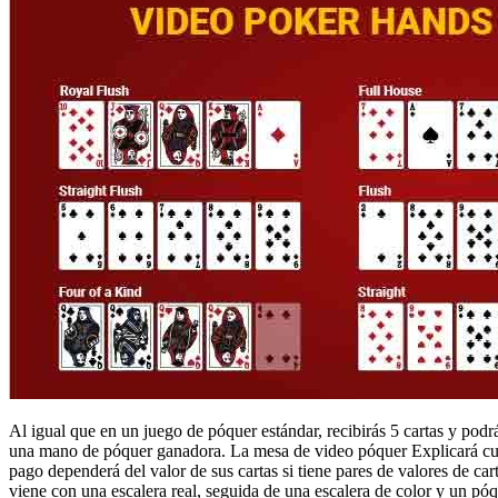
Al igual que en un juego de póquer estándar, recibirás 5 cartas y podr
una mano de póquer ganadora. La mesa de video póquer Explicará cuá
pago dependerá del valor de sus cartas si tiene pares de valores de ca
viene con una escalera real, seguida de una escalera de color y un póq