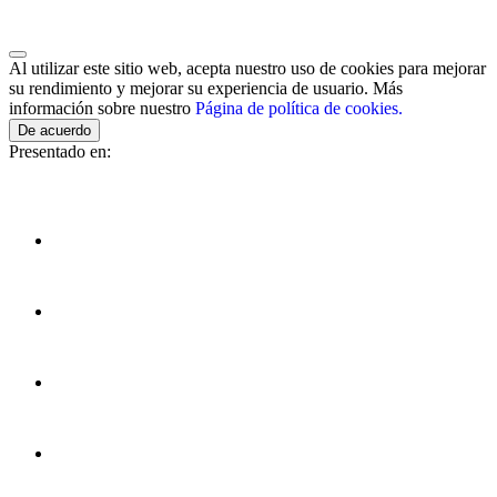
Al utilizar este sitio web, acepta nuestro uso de cookies para mejorar
su rendimiento y mejorar su experiencia de usuario. Más
información sobre nuestro
Página de política de cookies.
De acuerdo
Presentado en: