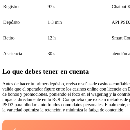
Registro
97 s
Chatbot
Depósito
1-3 min
API PSD
Retiro
12 h
Smart Con
Asistencia
30 s
atención a
Lo que debes tener en cuenta
Antes de hacer tu primer depósito, revisa reseñas de casinos confiabl
valida que el operador figure entre los casinos online con licencia
de bonos y promociones, poniendo el foco en el wagering y la contrib
impacta directamente en tu ROI. Comprueba que existan métodos de p
PSD2 para blindar tanto fondos como datos personales. Finalmente, ex
la variedad optimiza la retención y minimiza la fatiga de contenido.