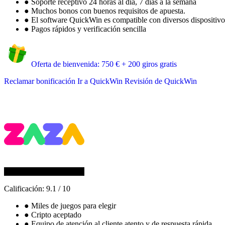
●
Soporte receptivo 24 horas al día, 7 días a la semana
●
Muchos bonos con buenos requisitos de apuesta.
●
El software QuickWin es compatible con diversos dispositivos
●
Pagos rápidos y verificación sencilla
Oferta de bienvenida: 750 € + 200 giros gratis
Reclamar bonificación
Ir a QuickWin
Revisión de QuickWin
Calificación:
9.1
/
10
●
Miles de juegos para elegir
●
Cripto aceptado
●
Equipo de atención al cliente atento y de respuesta rápida