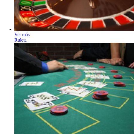
Ver más
Ruleta