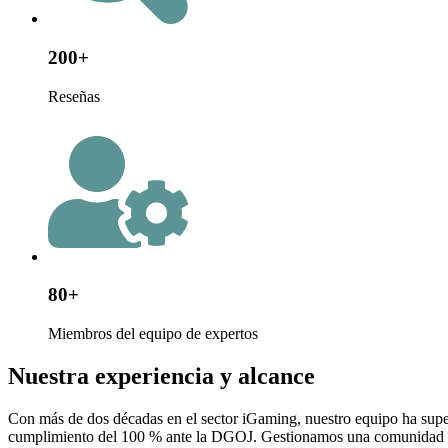
200+
Reseñas
80+
Miembros del equipo de expertos
Nuestra experiencia y alcance
Con más de dos décadas en el sector iGaming, nuestro equipo ha supe
cumplimiento del 100 % ante la DGOJ. Gestionamos una comunidad de