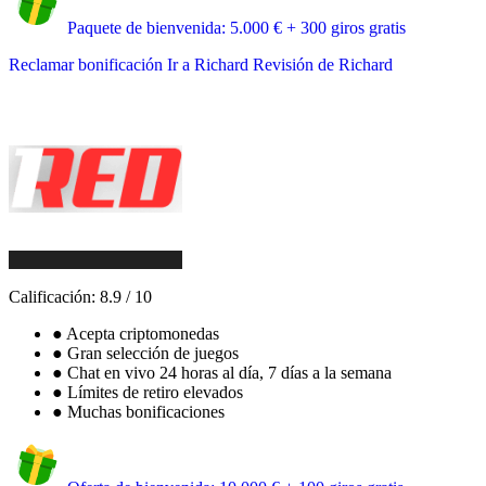
Paquete de bienvenida: 5.000 € + 300 giros gratis
Reclamar bonificación
Ir a Richard
Revisión de Richard
Calificación:
8.9
/
10
●
Acepta criptomonedas
●
Gran selección de juegos
●
Chat en vivo 24 horas al día, 7 días a la semana
●
Límites de retiro elevados
●
Muchas bonificaciones