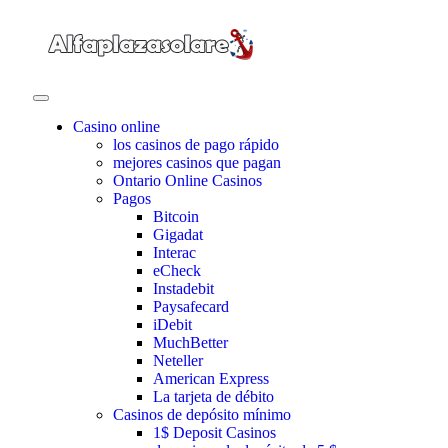
Casino online
los casinos de pago rápido
mejores casinos que pagan
Ontario Online Casinos
Pagos
Bitcoin
Gigadat
Interac
eCheck
Instadebit
Paysafecard
iDebit
MuchBetter
Neteller
American Express
La tarjeta de débito
Casinos de depósito mínimo
1$ Deposit Casinos