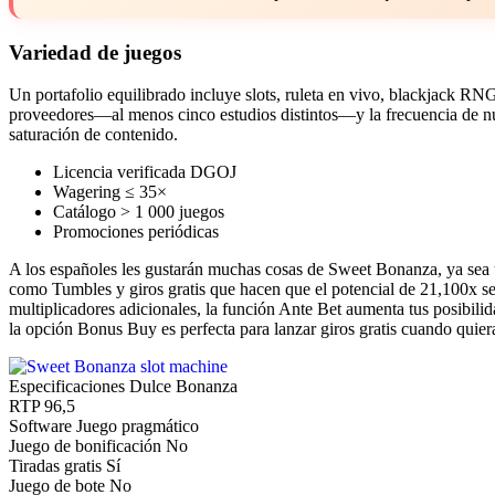
Variedad de juegos
Un portafolio equilibrado incluye slots, ruleta en vivo, blackjack RN
proveedores—al menos cinco estudios distintos—y la frecuencia de nu
saturación de contenido.
Licencia verificada DGOJ
Wagering ≤ 35×
Catálogo > 1 000 juegos
Promociones periódicas
A los españoles les gustarán muchas cosas de Sweet Bonanza, ya sea u
como Tumbles y giros gratis que hacen que el potencial de 21,100x sea
multiplicadores adicionales, la función Ante Bet aumenta tus posibilid
la opción Bonus Buy es perfecta para lanzar giros gratis cuando quier
Especificaciones Dulce Bonanza
RTP
96,5
Software
Juego pragmático
Juego de bonificación
No
Tiradas gratis
Sí
Juego de bote
No