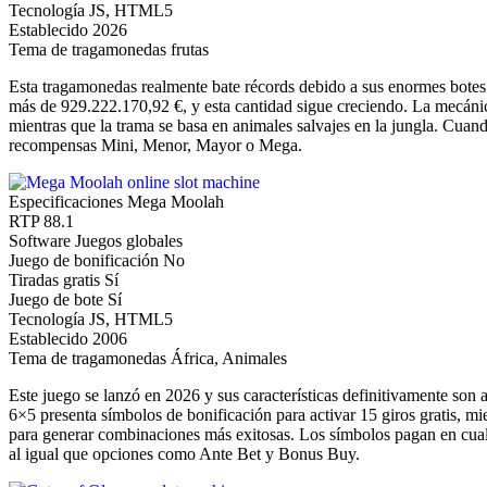
Tecnología
JS, HTML5
Establecido
2026
Tema de tragamonedas
frutas
Esta tragamonedas realmente bate récords debido a sus enormes botes
más de 929.222.170,92 €, y esta cantidad sigue creciendo. La mecánic
mientras que la trama se basa en animales salvajes en la jungla. Cuan
recompensas Mini, Menor, Mayor o Mega.
Especificaciones Mega Moolah
RTP
88.1
Software
Juegos globales
Juego de bonificación
No
Tiradas gratis
Sí
Juego de bote
Sí
Tecnología
JS, HTML5
Establecido
2006
Tema de tragamonedas
África, Animales
Este juego se lanzó en 2026 y sus características definitivamente son 
6×5 presenta símbolos de bonificación para activar 15 giros gratis, 
para generar combinaciones más exitosas. Los símbolos pagan en cualqu
al igual que opciones como Ante Bet y Bonus Buy.