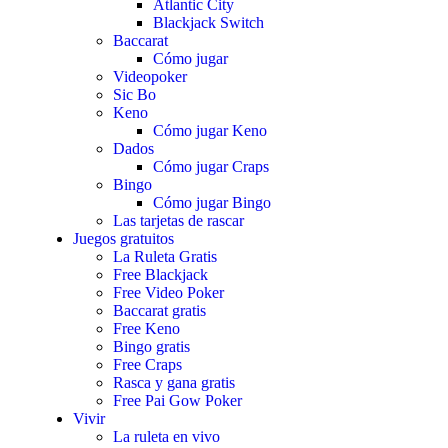
Atlantic City
Blackjack Switch
Baccarat
Cómo jugar
Videopoker
Sic Bo
Keno
Cómo jugar Keno
Dados
Cómo jugar Craps
Bingo
Cómo jugar Bingo
Las tarjetas de rascar
Juegos gratuitos
La Ruleta Gratis
Free Blackjack
Free Video Poker
Baccarat gratis
Free Keno
Bingo gratis
Free Craps
Rasca y gana gratis
Free Pai Gow Poker
Vivir
La ruleta en vivo