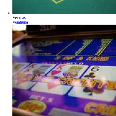
Ver más
Veintiuna