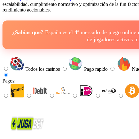
escalabilidad, cumplimiento normativo y optimización de la fun-factor
rendimiento accionables.
¿Sabías que?
España es el 4º mercado de juego online
de jugadores activos 
Todos los casinos
Pago rápido
Nue
Pagos: