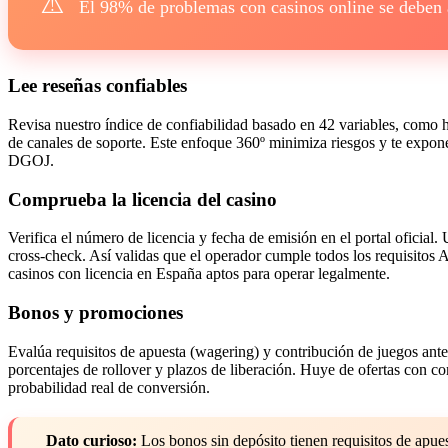
⚠️
El 98% de problemas con casinos online se deben a
Lee reseñas confiables
Revisa nuestro índice de confiabilidad basado en 42 variables, como hi
de canales de soporte. Este enfoque 360º minimiza riesgos y te expone
DGOJ.
Comprueba la licencia del casino
Verifica el número de licencia y fecha de emisión en el portal oficial. 
cross-check. Así validas que el operador cumple todos los requisito
casinos con licencia en España aptos para operar legalmente.
Bonos y promociones
Evalúa requisitos de apuesta (wagering) y contribución de juegos ante
porcentajes de rollover y plazos de liberación. Huye de ofertas con c
probabilidad real de conversión.
Dato curioso:
Los bonos sin depósito tienen requisitos de apues