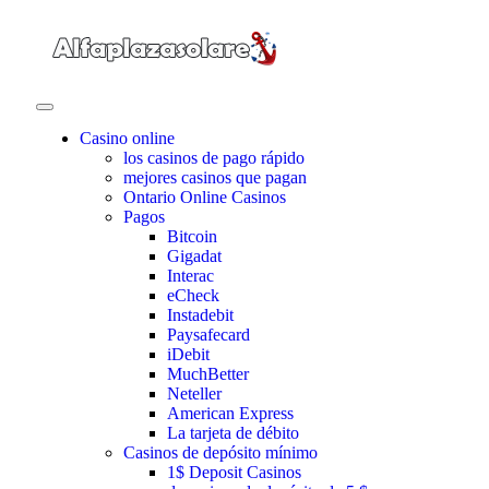
Casino online
los casinos de pago rápido
mejores casinos que pagan
Ontario Online Casinos
Pagos
Bitcoin
Gigadat
Interac
eCheck
Instadebit
Paysafecard
iDebit
MuchBetter
Neteller
American Express
La tarjeta de débito
Casinos de depósito mínimo
1$ Deposit Casinos