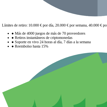
Límites de retiro:
10.000 € por día, 20.000 € por semana, 40.000 € p
●
Más de 4000 juegos de más de 70 proveedores
●
Retiros instantáneos de criptomonedas
●
Soporte en vivo 24 horas al día, 7 días a la semana
●
Reembolso hasta 15%