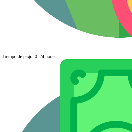
Tiempo de pago:
0–24 horas