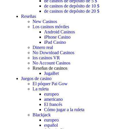
de casinos de depósito de 5 $
de casinos de depósito de 10 $
de casinos de depósito de 20 $
Reseñas
New Casinos
Los casinos móviles
Android Casinos
iPhone Casino
iPad Casino
Dinero real
No Download Casinos
los casinos VR
No Account Casinos
Reseñas de casinos
JugaBet
Juegos de casino
El póquer Pai Gow
La ruleta
europeo
americano
El francés
Cómo jugar a la ruleta
Blackjack
europeo
español