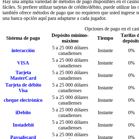
Hay una amplia variedad de métodos de pago disponibles en el casino
fáciles. Si prefiere utilizar tarjetas de crédito/débito, puede utilizar 
también ofrece métodos de pago que no requieren que usted ingrese 
una banca opción aquí para adaptarse a cada jugador.
Opciones de pago en el cas
Depósito mínimo-
Tarifas 
Sistema de pago
Tiempo
máximo
depósit
5 a 25 000 dólares
interacción
Instante
0%
canadienses
5 a 25 000 dólares
VISA
Instante
0%
canadienses
Tarjeta
5 a 25 000 dólares
Instante
0%
MasterCard
canadienses
Tarjeta de débito
5 a 25 000 dólares
Instante
0%
Visa
canadienses
5 a 25 000 dólares
cheque electrónico
Instante
0%
canadienses
5 a 25 000 dólares
iDebito
Instante
0%
canadienses
5 a 25 000 dólares
Instadebit
Instante
0%
canadienses
5 a 25 000 dólares
Paysafecard
Instante
0%