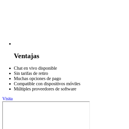
Ventajas
Chat en vivo disponible
Sin tarifas de retiro
Muchas opciones de pago
Compatible con dispositivos móviles
Múltiples proveedores de software
Visita