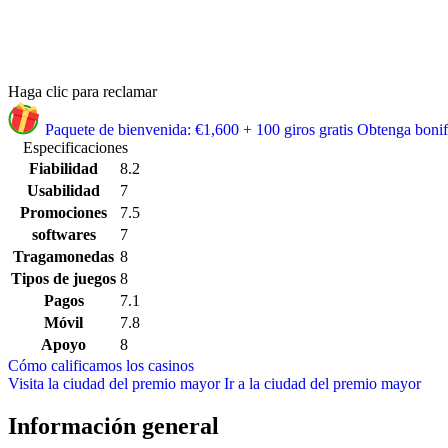
Haga clic para reclamar
Paquete de bienvenida: €1,600 + 100 giros gratis
Obtenga bonif
Especificaciones
Fiabilidad
8.2
Usabilidad
7
Promociones
7.5
softwares
7
Tragamonedas
8
Tipos de juegos
8
Pagos
7.1
Móvil
7.8
Apoyo
8
Cómo calificamos los casinos
Visita la ciudad del premio mayor
Ir a la ciudad del premio mayor
Información general