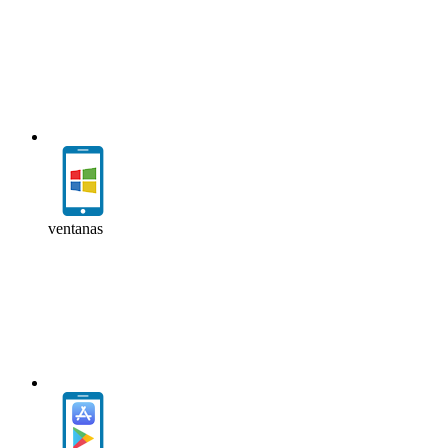
ventanas