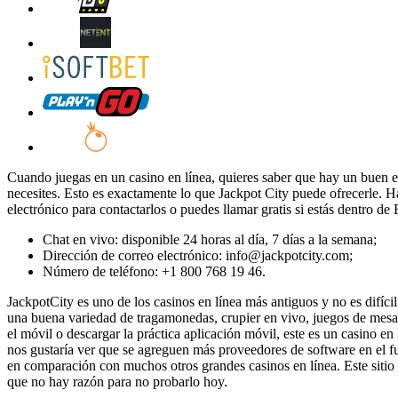
Cuando juegas en un casino en línea, quieres saber que hay un buen eq
necesites. Esto es exactamente lo que Jackpot City puede ofrecerle. H
electrónico para contactarlos o puedes llamar gratis si estás dentro de
Chat en vivo: disponible 24 horas al día, 7 días a la semana;
Dirección de correo electrónico:
info@jackpotcity.com
;
Número de teléfono: +1 800 768 19 46.
JackpotCity es uno de los casinos en línea más antiguos y no es difíci
una buena variedad de tragamonedas, crupier en vivo, juegos de mesa 
el móvil o descargar la práctica aplicación móvil, este es un casino en
nos gustaría ver que se agreguen más proveedores de software en el fut
en comparación con muchos otros grandes casinos en línea. Este sitio es
que no hay razón para no probarlo hoy.