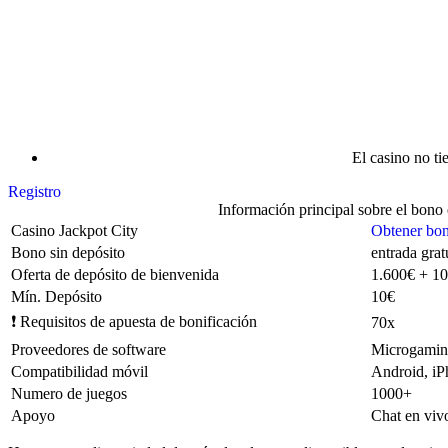
El casino no ti
Registro
Información principal sobre el bono 
Casino Jackpot City
Obtener bon
Bono sin depósito
entrada grat
Oferta de depósito de bienvenida
1.600€ + 100
Mín. Depósito
10€
❗ Requisitos de apuesta de bonificación
70x
Proveedores de software
Microgaming
Compatibilidad móvil
Android, iP
Numero de juegos
1000+
Apoyo
Chat en vivo