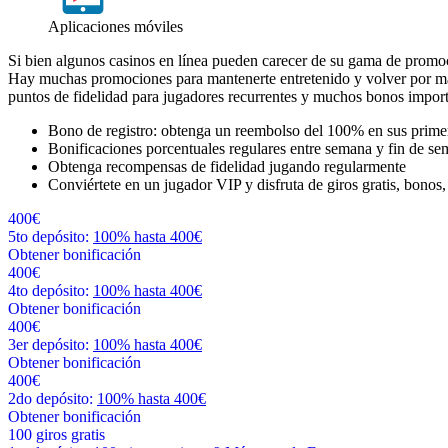
Aplicaciones móviles
Si bien algunos casinos en línea pueden carecer de su gama de promoci
Hay muchas promociones para mantenerte entretenido y volver por má
puntos de fidelidad para jugadores recurrentes y muchos bonos import
Bono de registro: obtenga un reembolso del 100% en sus prime
Bonificaciones porcentuales regulares entre semana y fin de s
Obtenga recompensas de fidelidad jugando regularmente
Conviértete en un jugador VIP y disfruta de giros gratis, bonos
400€
5to depósito:
100% hasta 400€
Obtener bonificación
400€
4to depósito:
100% hasta 400€
Obtener bonificación
400€
3er depósito:
100% hasta 400€
Obtener bonificación
400€
2do depósito:
100% hasta 400€
Obtener bonificación
100 giros gratis