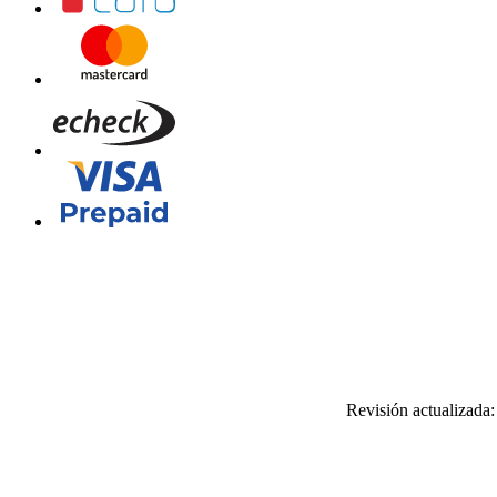
Revisión actualizada