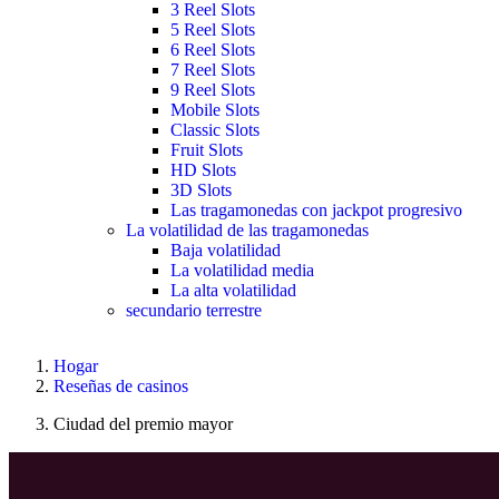
3 Reel Slots
5 Reel Slots
6 Reel Slots
7 Reel Slots
9 Reel Slots
Mobile Slots
Classic Slots
Fruit Slots
HD Slots
3D Slots
Las tragamonedas con jackpot progresivo
La volatilidad de las tragamonedas
Baja volatilidad
La volatilidad media
La alta volatilidad
secundario terrestre
Hogar
Reseñas de casinos
Ciudad del premio mayor