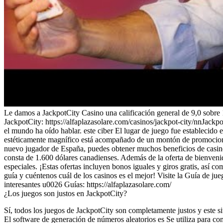
Le damos a JackpotCity Casino una calificación general de 9,0 sobre 
JackpotCity: https://alfaplazasolare.com/casinos/jackpot-city/nnJackpo
el mundo ha oído hablar. este ciber El lugar de juego fue establecid
estéticamente magnífico está acompañado de un montón de promocione
nuevo jugador de España, puedes obtener muchos beneficios de casino
consta de 1.600 dólares canadienses. Además de la oferta de bienveni
especiales. ¡Estas ofertas incluyen bonos iguales y giros gratis, así c
guía y cuéntenos cuál de los casinos es el mejor! Visite la Guía de ju
interesantes u0026 Guías: https://alfaplazasolare.com/
¿Los juegos son justos en JackpotCity?
Sí, todos los juegos de JackpotCity son completamente justos y este si
El software de generación de números aleatorios es Se utiliza para co