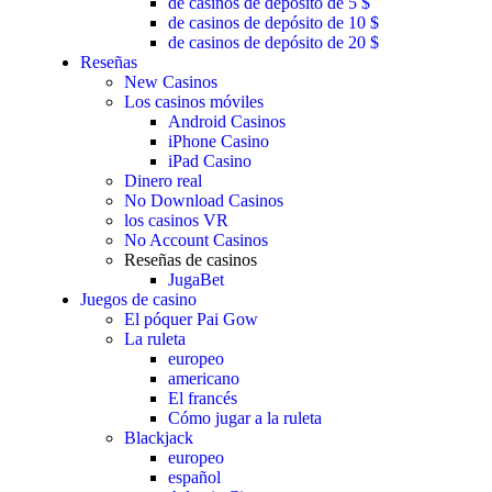
de casinos de depósito de 5 $
de casinos de depósito de 10 $
de casinos de depósito de 20 $
Reseñas
New Casinos
Los casinos móviles
Android Casinos
iPhone Casino
iPad Casino
Dinero real
No Download Casinos
los casinos VR
No Account Casinos
Reseñas de casinos
JugaBet
Juegos de casino
El póquer Pai Gow
La ruleta
europeo
americano
El francés
Cómo jugar a la ruleta
Blackjack
europeo
español