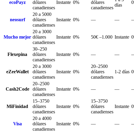
ecoPayz
dólares
Instante
0%
dólares
días
canadienses
canadienses
20 a 5000
neosurf
dólares
Instante
0%
—
—
canadienses
20 a 3000
Mucho mejor
dólares
Instante
0%
50€
–1.000
Instante
canadienses
30–250
Flexepina
dólares
Instante
0%
—
—
canadienses
20 a 3000
20–2500
eZeeWallet
dólares
Instante
0%
dólares
1-2 días
canadienses
canadienses
20–2500
Cash2Code
dólares
Instante
0%
—
—
canadienses
15–3750
15–3750
MiFinidad
dólares
Instante
0%
dólares
Instante
canadienses
canadienses
20 a 4000
Visa
dólares
Instante
0%
—
—
canadienses