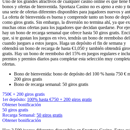
Uno de los grandes atractivos de cualquier casino online es que tiene
bonos y ofertas de bienvenida. Sportaza Casino no es ajeno a esto y t
una serie de ofertas diferentes disponibles para jugadores nuevos y an
La oferta de bienvenida es buena y comprende tanto un bono de depó
como giros gratis. Sin embargo, la diversión no termina ahí, ya que ex
muchas otras ofertas para los jugadores que decidan quedarse. Por ej
hay un bono de recarga semanal que ofrece hasta 50 giros gratis. Enc
que, si te gustan los juegos en vivo, tendrás un bono de reembolso d
cuando juegues a estos juegos. Haga un depósito el fin de semana y
obtendrá un bono de recarga de hasta €1,050 y también obtendrá giro
gratis. Hay un bono de reembolso del 15% en juegos regulares e incl
premios y premios diarios para completar esta selección muy complet
ofertas.
Bono de bienvenida: bono de depósito del 100 % hasta 750 € 
200 giros gratis
Bono de recarga semanal: 50 giros gratis
750€ + 200 giros gratis
1er depósito:
100% hasta €750 + 200 giros gratis
Obtener bonificación
50 giros gratis
Recarga Semanal:
50 giros gratis
Obtener bonificación