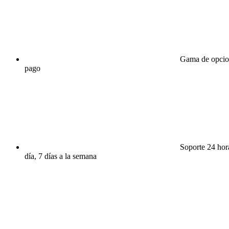
Gama de opcio
pago
Soporte 24 hora
día, 7 días a la semana