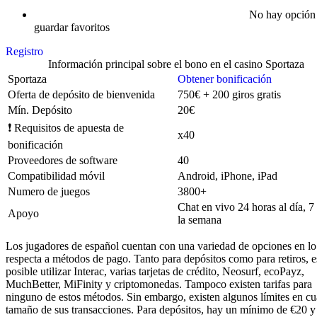
No hay opción
guardar favoritos
Registro
Información principal sobre el bono en el casino Sportaza
Sportaza
Obtener bonificación
Oferta de depósito de bienvenida
750€ + 200 giros gratis
Mín. Depósito
20€
❗ Requisitos de apuesta de
x40
bonificación
Proveedores de software
40
Compatibilidad móvil
Android, iPhone, iPad
Numero de juegos
3800+
Chat en vivo 24 horas al día, 7 
Apoyo
la semana
Los jugadores de español cuentan con una variedad de opciones en lo
respecta a métodos de pago. Tanto para depósitos como para retiros, e
posible utilizar Interac, varias tarjetas de crédito, Neosurf, ecoPayz,
MuchBetter, MiFinity y criptomonedas. Tampoco existen tarifas para
ninguno de estos métodos. Sin embargo, existen algunos límites en cu
tamaño de sus transacciones. Para depósitos, hay un mínimo de €20 y