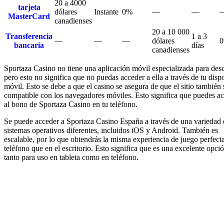
20 a 4000
tarjeta
dólares
Instante
0%
—
—
MasterCard
canadienses
20 a 10 000
Transferencia
1 a 3
—
—
—
dólares
bancaria
días
canadienses
Sportaza Casino no tiene una aplicación móvil especializada para desc
pero esto no significa que no puedas acceder a ella a través de tu disp
móvil. Esto se debe a que el casino se asegura de que el sitio también 
compatible con los navegadores móviles. Esto significa que puedes a
al bono de Sportaza Casino en tu teléfono.
Se puede acceder a Sportaza Casino España a través de una variedad 
sistemas operativos diferentes, incluidos iOS y Android. También es
escalable, por lo que obtendrás la misma experiencia de juego perfecta
teléfono que en el escritorio. Esto significa que es una excelente opci
tanto para uso en tableta como en teléfono.