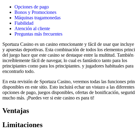
Opciones de pago
Bonos y Promociones
Máquinas tragamonedas
Fiabilidad
Atención al cliente
Preguntas más frecuentes
Sportaza Casino es un casino emocionante y fácil de usar que incluye
y apuestas deportivas. Esta combinación de todos los elementos princ
del juego hace que este casino se destaque entre la multitud. También 
increíblemente fácil de navegar, lo cual es fantástico tanto para los
principiantes como para los principiantes. y jugadores habituales para
encontrarlo todo.
En esta revisión de Sportaza Casino, veremos todas las funciones prin
disponibles en este sitio. Esto incluirá echar un vistazo a las diferentes
opciones de pago, juegos disponibles, ofertas de bonificación, seguri
mucho más. ¡Puedes ver si este casino es para ti!
Ventajas
Limitaciones