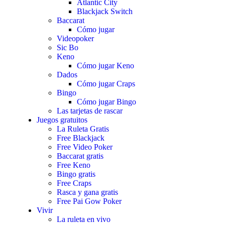
Atlantic City
Blackjack Switch
Baccarat
Cómo jugar
Videopoker
Sic Bo
Keno
Cómo jugar Keno
Dados
Cómo jugar Craps
Bingo
Cómo jugar Bingo
Las tarjetas de rascar
Juegos gratuitos
La Ruleta Gratis
Free Blackjack
Free Video Poker
Baccarat gratis
Free Keno
Bingo gratis
Free Craps
Rasca y gana gratis
Free Pai Gow Poker
Vivir
La ruleta en vivo