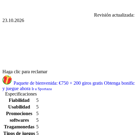
Revisión actualizada:
23.10.2026
Haga clic para reclamar
Paquete de bienvenida: €750 + 200 giros gratis
Obtenga bonific
y juegue ahora
Ir a Sportaza
Especificaciones
Fiabilidad
5
Usabilidad
5
Promociones
5
softwares
5
Tragamonedas
5
Tipos de juegos
5