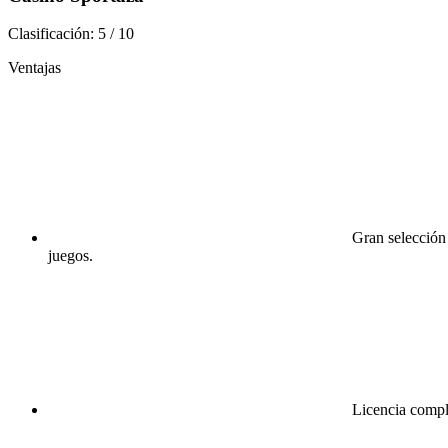
Clasificación:
5
/
10
Ventajas
Gran selección
juegos.
Licencia compl