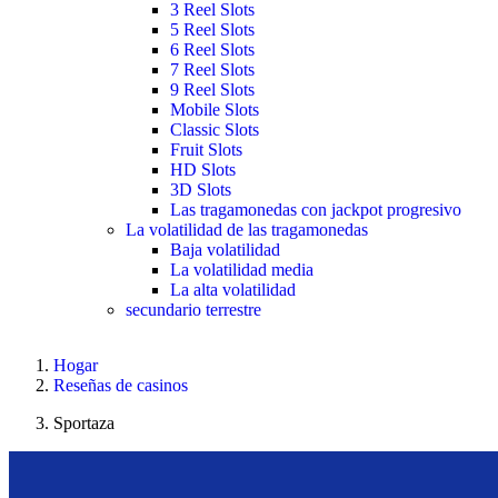
3 Reel Slots
5 Reel Slots
6 Reel Slots
7 Reel Slots
9 Reel Slots
Mobile Slots
Classic Slots
Fruit Slots
HD Slots
3D Slots
Las tragamonedas con jackpot progresivo
La volatilidad de las tragamonedas
Baja volatilidad
La volatilidad media
La alta volatilidad
secundario terrestre
Hogar
Reseñas de casinos
Sportaza