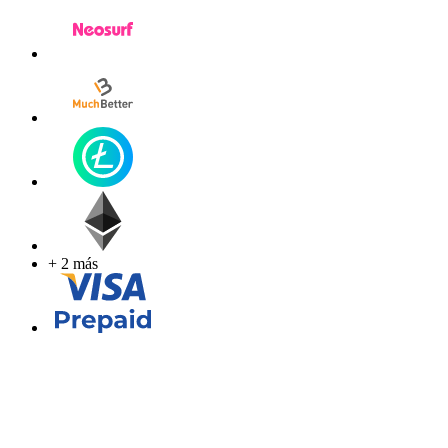
+ 2 más