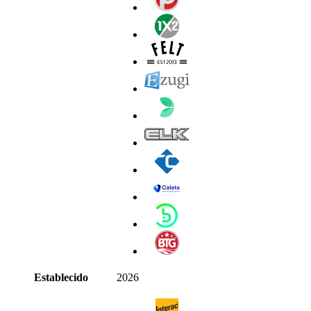
Establecido
2026