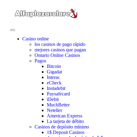
Casino online
los casinos de pago rápido
mejores casinos que pagan
Ontario Online Casinos
Pagos
Bitcoin
Gigadat
Interac
eCheck
Instadebit
Paysafecard
iDebit
MuchBetter
Neteller
American Express
La tarjeta de débito
Casinos de depósito mínimo
1$ Deposit Casinos