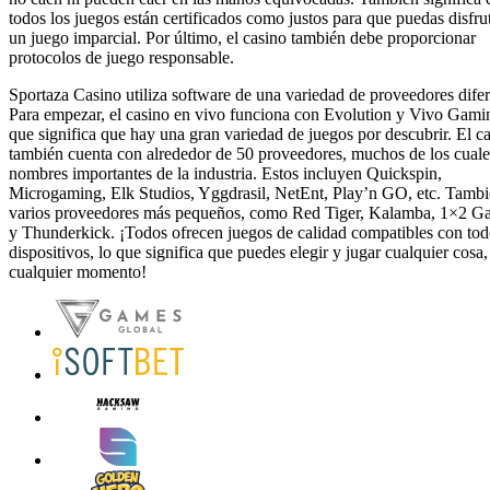
todos los juegos están certificados como justos para que puedas disfru
un juego imparcial. Por último, el casino también debe proporcionar
protocolos de juego responsable.
Sportaza Casino utiliza software de una variedad de proveedores difer
Para empezar, el casino en vivo funciona con Evolution y Vivo Gamin
que significa que hay una gran variedad de juegos por descubrir. El c
también cuenta con alrededor de 50 proveedores, muchos de los cuale
nombres importantes de la industria. Estos incluyen Quickspin,
Microgaming, Elk Studios, Yggdrasil, NetEnt, Play’n GO, etc. Tamb
varios proveedores más pequeños, como Red Tiger, Kalamba, 1×2 G
y Thunderkick. ¡Todos ofrecen juegos de calidad compatibles con tod
dispositivos, lo que significa que puedes elegir y jugar cualquier cosa,
cualquier momento!