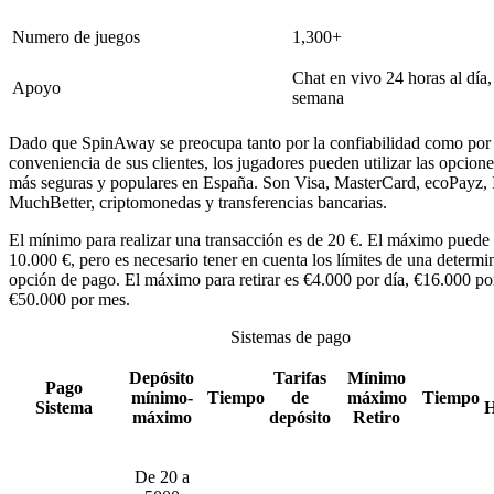
Numero de juegos
1,300+
Chat en vivo 24 horas al día, 
Apoyo
semana
Dado que SpinAway se preocupa tanto por la confiabilidad como por 
conveniencia de sus clientes, los jugadores pueden utilizar las opcion
más seguras y populares en España. Son Visa, MasterCard, ecoPayz, I
MuchBetter, criptomonedas y transferencias bancarias.
El mínimo para realizar una transacción es de 20 €. El máximo puede 
10.000 €, pero es necesario tener en cuenta los límites de una determi
opción de pago. El máximo para retirar es €4.000 por día, €16.000 p
€50.000 por mes.
Sistemas de pago
Depósito
Tarifas
Mínimo
Pago
mínimo-
Tiempo
de
máximo
Tiempo
Sistema
H
máximo
depósito
Retiro
De 20 a