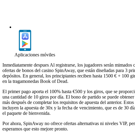
Aplicaciones móviles
Inmediatamente despues Al registrarse, los jugadores serán mimados c
ofertas de bonos del casino SpinAway, que están diseñadas para 3 pr
depósitos. En general, los principiantes reciben hasta 1500 € + 100 gir
en la tragamonedas Book of Dead.
El primer pago aporta el 100% hasta €500 y los giros, que se proporc
una cantidad de 10 giros por día. El bono de partido se puede obtener
más después de completar los requisitos de apuesta del anterior. Estos 
incluyen la apuesta de 30x y la fecha de vencimiento, que es de 30 dí
el paquete de bienvenida.
Por ahora, SpinAway no ofrece ofertas alternativas ni niveles VIP, pe
esperamos que esto mejore pronto.