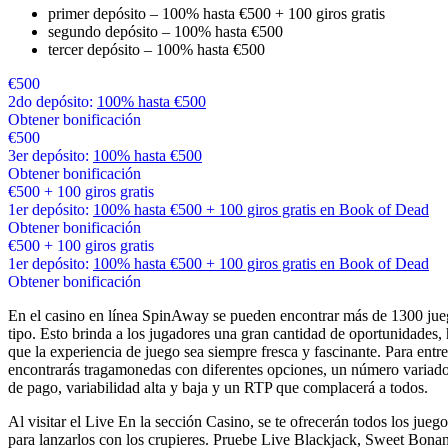
primer depósito – 100% hasta €500 + 100 giros gratis
segundo depósito – 100% hasta €500
tercer depósito – 100% hasta €500
€500
2do depósito:
100% hasta €500
Obtener bonificación
€500
3er depósito:
100% hasta €500
Obtener bonificación
€500 + 100 giros gratis
1er depósito:
100% hasta €500 + 100 giros gratis en Book of Dead
Obtener bonificación
€500 + 100 giros gratis
1er depósito:
100% hasta €500 + 100 giros gratis en Book of Dead
Obtener bonificación
En el casino en línea SpinAway se pueden encontrar más de 1300 jue
tipo. Esto brinda a los jugadores una gran cantidad de oportunidades,
que la experiencia de juego sea siempre fresca y fascinante. Para entre
encontrarás tragamonedas con diferentes opciones, un número variado
de pago, variabilidad alta y baja y un RTP que complacerá a todos.
Al visitar el Live En la sección Casino, se te ofrecerán todos los juego
para lanzarlos con los crupieres. Pruebe Live Blackjack, Sweet Bon