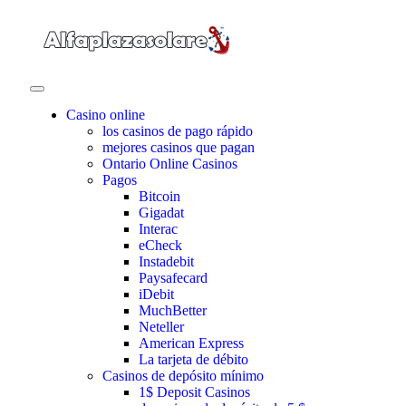
Casino online
los casinos de pago rápido
mejores casinos que pagan
Ontario Online Casinos
Pagos
Bitcoin
Gigadat
Interac
eCheck
Instadebit
Paysafecard
iDebit
MuchBetter
Neteller
American Express
La tarjeta de débito
Casinos de depósito mínimo
1$ Deposit Casinos