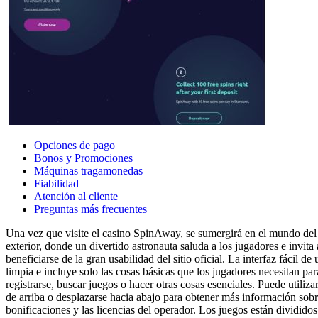
Opciones de pago
Bonos y Promociones
Máquinas tragamonedas
Fiabilidad
Atención al cliente
Preguntas más frecuentes
Una vez que visite el casino SpinAway, se sumergirá en el mundo del
exterior, donde un divertido astronauta saluda a los jugadores e invita 
beneficiarse de la gran usabilidad del sitio oficial. La interfaz fácil de 
limpia e incluye solo las cosas básicas que los jugadores necesitan par
registrarse, buscar juegos o hacer otras cosas esenciales. Puede utiliza
de arriba o desplazarse hacia abajo para obtener más información sobr
bonificaciones y las licencias del operador. Los juegos están divididos