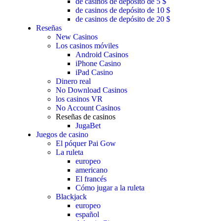
de casinos de depósito de 5 $
de casinos de depósito de 10 $
de casinos de depósito de 20 $
Reseñas
New Casinos
Los casinos móviles
Android Casinos
iPhone Casino
iPad Casino
Dinero real
No Download Casinos
los casinos VR
No Account Casinos
Reseñas de casinos
JugaBet
Juegos de casino
El póquer Pai Gow
La ruleta
europeo
americano
El francés
Cómo jugar a la ruleta
Blackjack
europeo
español