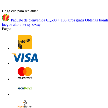
Haga clic para reclamar
Paquete de bienvenida €1,500 + 100 giros gratis
Obtenga bonifi
juegue ahora
Ir a SpinAway
Pagos