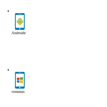
Androide
ventanas