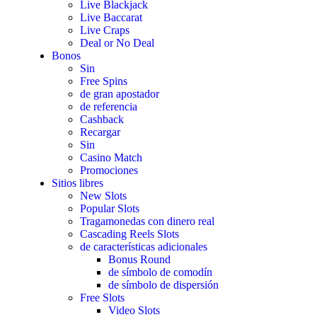
Live Blackjack
Live Baccarat
Live Craps
Deal or No Deal
Bonos
Sin
Free Spins
de gran apostador
de referencia
Cashback
Recargar
Sin
Casino Match
Promociones
Sitios libres
New Slots
Popular Slots
Tragamonedas con dinero real
Cascading Reels Slots
de características adicionales
Bonus Round
de símbolo de comodín
de símbolo de dispersión
Free Slots
Video Slots