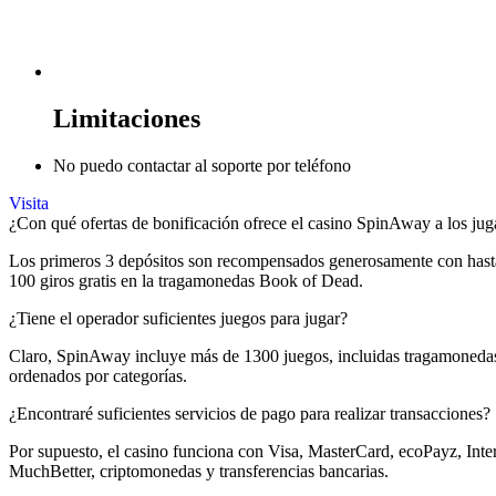
Limitaciones
No puedo contactar al soporte por teléfono
Visita
¿Con qué ofertas de bonificación ofrece el casino SpinAway a los ju
Los primeros 3 depósitos son recompensados ​​generosamente con has
100 giros gratis en la tragamonedas Book of Dead.
¿Tiene el operador suficientes juegos para jugar?
Claro, SpinAway incluye más de 1300 juegos, incluidas tragamoneda
ordenados por categorías.
¿Encontraré suficientes servicios de pago para realizar transacciones?
Por supuesto, el casino funciona con Visa, MasterCard, ecoPayz, Inter
MuchBetter, criptomonedas y transferencias bancarias.