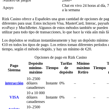
Numero de juegos
2000+
Chat en vivo 24 horas al día, 7
Apoyo
a la semana
Rizk Casino ofrece a Españoles una gran cantidad de opciones de pa
diferentes para usar. Estos incluyen Visa, MasterCard, Interac, paysaf
ecoPayz y MuchBetter. Algunos de estos métodos también se pueden
utilizar para todo tipo de transacciones, lo que hace la vida aún más fác
Los depósitos se realizan instantáneamente y hay un depósito mínimo
€10 en todos los tipos de pago. Los retiros toman diferentes períodos 
tiempo, según el método elegido, y hay un mínimo de €20.
Opciones de pago en Rizk Casino
Depósito
Tarifas
Mínimo
T
Pago
mínimo-
Tiempo
de
máximo
Tiempo
Sistema
máximo
depósito
Retiro
10–2500
interacción
dólares
Instante
0%
–
–
–
canadienses
10 a 10 000
VISA
dólares
Instante
0%
–
–
–
canadienses
10–2500