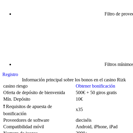
Filtro de prove
Filtros mínimo
Registro
Información principal sobre los bonos en el casino Rizk
casino riesgo
Obtener bonificación
Oferta de depósito de bienvenida
500€ + 50 giros gratis
Mín. Depósito
10€
❗ Requisitos de apuesta de
x35
bonificación
Proveedores de software
dieciséis
Compatibilidad móvil
Android, iPhone, iPad