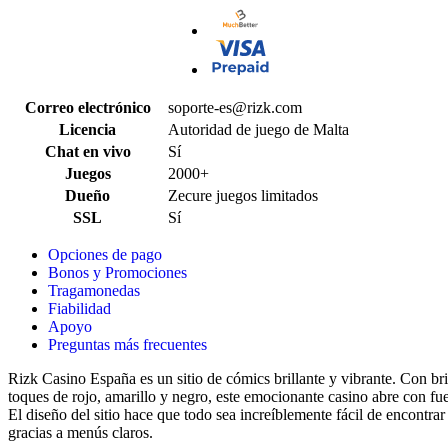
Correo electrónico
soporte-es@rizk.com
Licencia
Autoridad de juego de Malta
Chat en vivo
Sí
Juegos
2000+
Dueño
Zecure juegos limitados
SSL
Sí
Opciones de pago
Bonos y Promociones
Tragamonedas
Fiabilidad
Apoyo
Preguntas más frecuentes
Rizk Casino España es un sitio de cómics brillante y vibrante. Con bri
toques de rojo, amarillo y negro, este emocionante casino abre con fue
El diseño del sitio hace que todo sea increíblemente fácil de encontrar
gracias a menús claros.