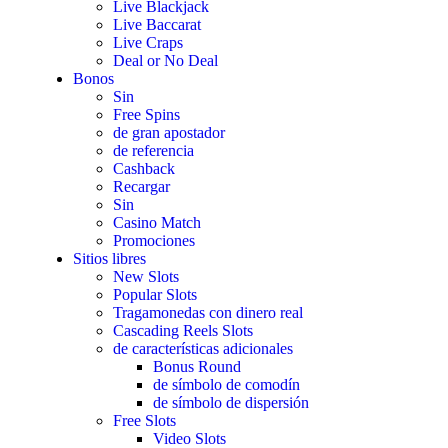
Live Blackjack
Live Baccarat
Live Craps
Deal or No Deal
Bonos
Sin
Free Spins
de gran apostador
de referencia
Cashback
Recargar
Sin
Casino Match
Promociones
Sitios libres
New Slots
Popular Slots
Tragamonedas con dinero real
Cascading Reels Slots
de características adicionales
Bonus Round
de símbolo de comodín
de símbolo de dispersión
Free Slots
Video Slots