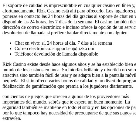
El soporte de calidad es imprescindible en cualquier casino en línea y,
afortunadamente, Rizk Casino está ahí para ofrecerlo. Los jugadores
ponerse en contacto las 24 horas del día gracias al soporte de chat en 
disponible las 24 horas, los 7 días de la semana. El casino también tie
dirección de correo electrónico e incluso ofrece la opción de un servic
devolución de llamada si prefiere hablar directamente con alguien.
Chat en vivo: sí, 24 horas al día, 7 días a la semana
Correo electrónico:
support-en@rizk.com
Teléfono: devolución de llamada disponible
Rizk Casino existe desde hace algunos años y se ha establecido bien e
mundo de los casinos en línea. Su interfaz brillante y divertida no sólo
atractiva sino también fácil de usar y se adapta bien a la pantalla móvi
pequeña. El sitio ofrece varios bonos de calidad y un divertido progr
fidelización de gamificación que premia a los jugadores diariamente.
con cientos de juegos que ofrecen algunos de los proveedores más
importantes del mundo, sabrás que te espera un buen momento. La
seguridad también se mantiene en todo el sitio y en las opciones de p
por lo que tampoco hay necesidad de preocuparse de que sus pagos s
extravíen.