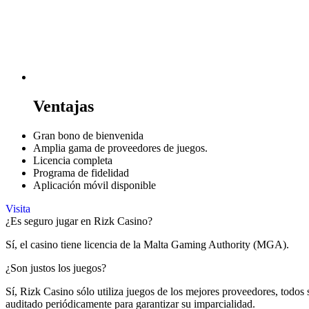
Ventajas
Gran bono de bienvenida
Amplia gama de proveedores de juegos.
Licencia completa
Programa de fidelidad
Aplicación móvil disponible
Visita
¿Es seguro jugar en Rizk Casino?
Sí, el casino tiene licencia de la Malta Gaming Authority (MGA).
¿Son justos los juegos?
Sí, Rizk Casino sólo utiliza juegos de los mejores proveedores, todos 
auditado periódicamente para garantizar su imparcialidad.