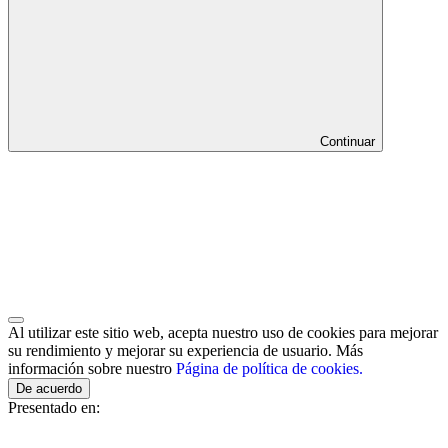
Continuar
Al utilizar este sitio web, acepta nuestro uso de cookies para mejorar
su rendimiento y mejorar su experiencia de usuario. Más
información sobre nuestro
Página de política de cookies.
De acuerdo
Presentado en: