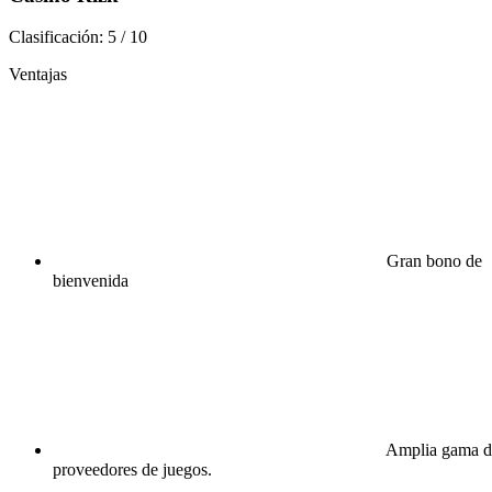
Clasificación:
5
/
10
Ventajas
Gran bono de
bienvenida
Amplia gama d
proveedores de juegos.