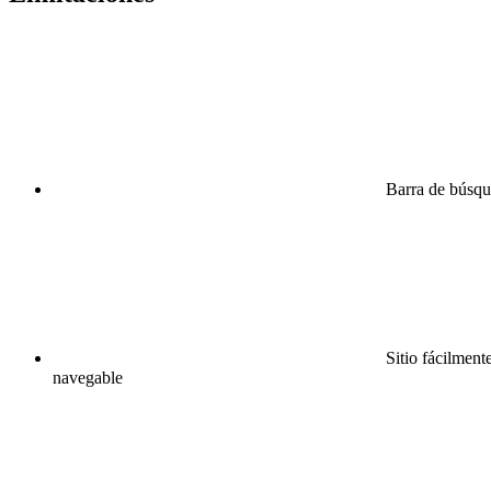
Barra de búsq
Sitio fácilment
navegable