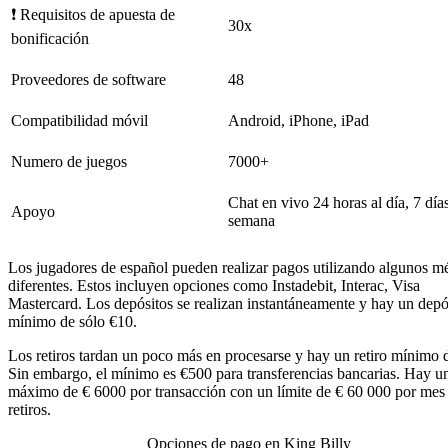
❗ Requisitos de apuesta de
30x
bonificación
Proveedores de software
48
Compatibilidad móvil
Android, iPhone, iPad
Numero de juegos
7000+
Chat en vivo 24 horas al día, 7 días
Apoyo
semana
Los jugadores de español pueden realizar pagos utilizando algunos m
diferentes. Estos incluyen opciones como Instadebit, Interac, Visa
Mastercard. Los depósitos se realizan instantáneamente y hay un depó
mínimo de sólo €10.
Los retiros tardan un poco más en procesarse y hay un retiro mínimo 
Sin embargo, el mínimo es €500 para transferencias bancarias. Hay un
máximo de € 6000 por transacción con un límite de € 60 000 por mes
retiros.
Opciones de pago en King Billy