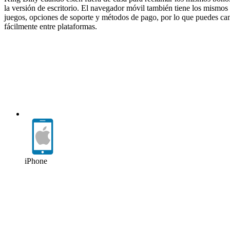
la versión de escritorio. El navegador móvil también tiene los mismos
juegos, opciones de soporte y métodos de pago, por lo que puedes ca
fácilmente entre plataformas.
iPhone