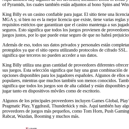
of Pyramids, los cuales también están adjuntos al bono Spins and Win
King Billy es un casino confiable para jugar. El sitio tiene una licenci
MGA y, si bien no es la mejor licencia que existe, tiene varias reglas y
requisitos estrictos que garantizan que el casino mantenga a sus jugad
seguros. Esto significa que todos los juegos provienen de proveedores
juegos justos, por lo que puede estar seguro de que no habrá prejuicio
Además de eso, todos sus datos privados y personales están complet
protegidos ya que el sitio opera utilizando protocolos de cifrado SSL.
significa que terceros no pueden acceder a sus datos.
King Billy utiliza una gran cantidad de proveedores diferentes ofrecer
sus juegos. Esta selección significa que hay una gran combinación de
opciones disponibles para los jugadores españoles. Algunos de ellos 
populares, mientras que muchos también son menos conocidos. Tamb
significa que todos los juegos son de alta calidad y están disponibles 
jugar tanto en dispositivos móviles como de escritorio.
Algunos de los principales proveedores incluyen Games Global, Pla
Pragmatic Play, Yggdrasil, Thunderkick y más. Aquí también hay alg
proveedores de juegos más pequeños, como Tom Horn, Push Gaming
Rabcat, Wazdan, Booming y muchos más.