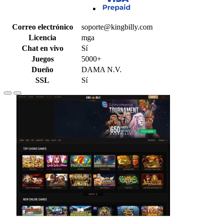
Correo electrónico
soporte@kingbilly.com
Licencia
mga
Chat en vivo
Sí
Juegos
5000+
Dueño
DAMA N.V.
SSL
Sí