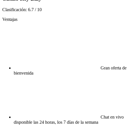
Clasificación:
6.7
/
10
Ventajas
Gran oferta de
bienvenida
Chat en vivo
disponible las 24 horas, los 7 días de la semana