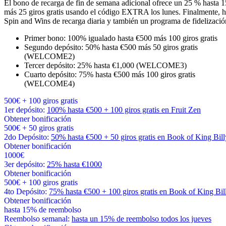
El bono de recarga de fin de semana adicional ofrece un 25 % hasta 
más 25 giros gratis usando el código EXTRA los lunes. Finalmente, 
Spin and Wins de recarga diaria y también un programa de fidelizació
Primer bono: 100% igualado hasta €500 más 100 giros gratis
Segundo depósito: 50% hasta €500 más 50 giros gratis
(WELCOME2)
Tercer depósito: 25% hasta €1,000 (WELCOME3)
Cuarto depósito: 75% hasta €500 más 100 giros gratis
(WELCOME4)
500€ + 100 giros gratis
1er depósito:
100% hasta €500 + 100 giros gratis en Fruit Zen
Obtener bonificación
500€ + 50 giros gratis
2do Depósito:
50% hasta €500 + 50 giros gratis en Book of King Bill
Obtener bonificación
1000€
3er depósito:
25% hasta €1000
Obtener bonificación
500€ + 100 giros gratis
4to Depósito:
75% hasta €500 + 100 giros gratis en Book of King Bil
Obtener bonificación
hasta 15% de reembolso
Reembolso semanal:
hasta un 15% de reembolso todos los jueves