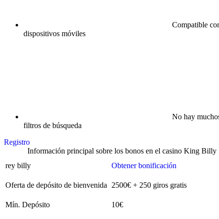
Compatible co
dispositivos móviles
No hay mucho
filtros de búsqueda
Registro
Información principal sobre los bonos en el casino King Billy
rey billy
Obtener bonificación
Oferta de depósito de bienvenida
2500€ + 250 giros gratis
Mín. Depósito
10€