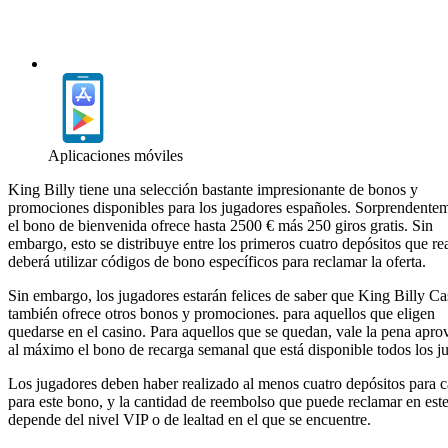
Aplicaciones móviles
King Billy tiene una selección bastante impresionante de bonos y
promociones disponibles para los jugadores españoles. Sorprendente
el bono de bienvenida ofrece hasta 2500 € más 250 giros gratis. Sin
embargo, esto se distribuye entre los primeros cuatro depósitos que rea
deberá utilizar códigos de bono específicos para reclamar la oferta.
Sin embargo, los jugadores estarán felices de saber que King Billy Ca
también ofrece otros bonos y promociones. para aquellos que eligen
quedarse en el casino. Para aquellos que se quedan, vale la pena apro
al máximo el bono de recarga semanal que está disponible todos los j
Los jugadores deben haber realizado al menos cuatro depósitos para ca
para este bono, y la cantidad de reembolso que puede reclamar en est
depende del nivel VIP o de lealtad en el que se encuentre.