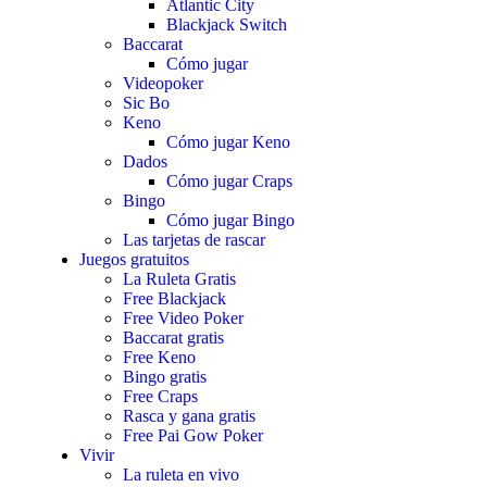
Atlantic City
Blackjack Switch
Baccarat
Cómo jugar
Videopoker
Sic Bo
Keno
Cómo jugar Keno
Dados
Cómo jugar Craps
Bingo
Cómo jugar Bingo
Las tarjetas de rascar
Juegos gratuitos
La Ruleta Gratis
Free Blackjack
Free Video Poker
Baccarat gratis
Free Keno
Bingo gratis
Free Craps
Rasca y gana gratis
Free Pai Gow Poker
Vivir
La ruleta en vivo