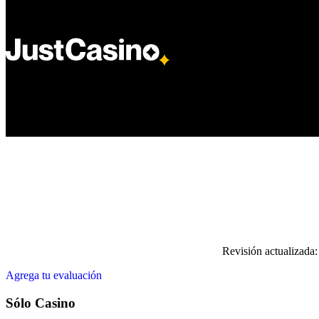
Revisión actualizada
Agrega tu evaluación
Sólo Casino