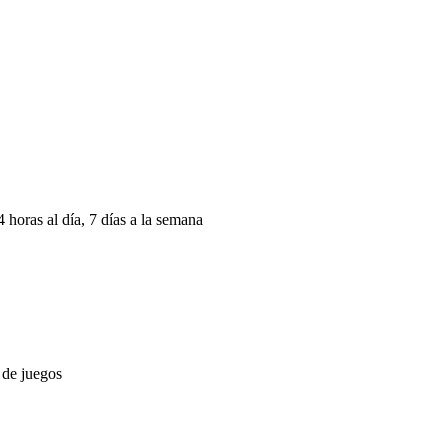
 horas al día, 7 días a la semana
 de juegos