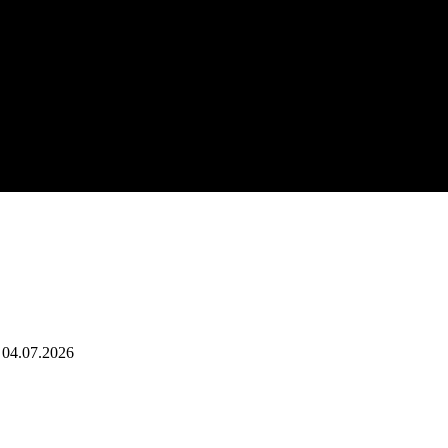
:
04.07.2026