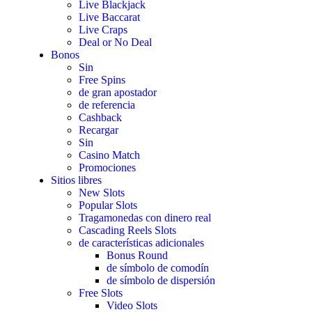
Live Blackjack
Live Baccarat
Live Craps
Deal or No Deal
Bonos
Sin
Free Spins
de gran apostador
de referencia
Cashback
Recargar
Sin
Casino Match
Promociones
Sitios libres
New Slots
Popular Slots
Tragamonedas con dinero real
Cascading Reels Slots
de características adicionales
Bonus Round
de símbolo de comodín
de símbolo de dispersión
Free Slots
Video Slots