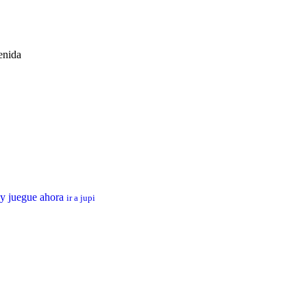
enida
 y juegue ahora
ir a jupi