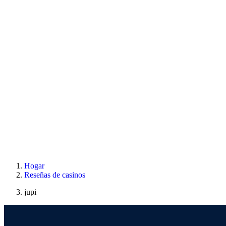
Hogar
Reseñas de casinos
jupi