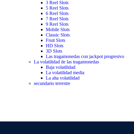
3 Reel Slots
5 Reel Slots
6 Reel Slots
7 Reel Slots
9 Reel Slots
Mobile Slots
Classic Slots
Fruit Slots
HD Slots
3D Slots
Las tragamonedas con jackpot progresivo
La volatilidad de las tragamonedas
Baja volatilidad
La volatilidad media
La alta volatilidad
secundario terrestre