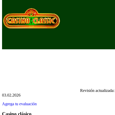
Revisión actualizada:
03.02.2026
Agrega tu evaluación
Casino clásico