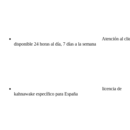
Atención al cli
disponible 24 horas al día, 7 días a la semana
licencia de
kahnawake específico para España