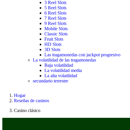
3 Reel Slots
5 Reel Slots
6 Reel Slots
7 Reel Slots
9 Reel Slots
Mobile Slots
Classic Slots
Fruit Slots
HD Slots
3D Slots
Las tragamonedas con jackpot progresivo
La volatilidad de las tragamonedas
Baja volatilidad
La volatilidad media
La alta volatilidad
secundario terrestre
Hogar
Reseñas de casinos
Casino clásico