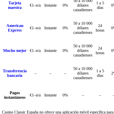
50 a 10 000
Tarjeta
1 a 5
€1–n/a
Instante
0%
dólares
0
maestra
días
canadienses
50 a 10 000
American
24
€1–n/a
Instante
0%
dólares
0
Express
horas
canadienses
50 a 10 000
24
Mucho mejor
€1–n/a
Instante
0%
dólares
0
horas
canadienses
50 a 10 000
Transferencia
1 a 5
–
–
–
dólares
2
bancaria
días
canadienses
Pagos
€1–n/a
Instante
0%
–
–
instantáneos
Casino Classic España no ofrece una aplicación móvil específica para