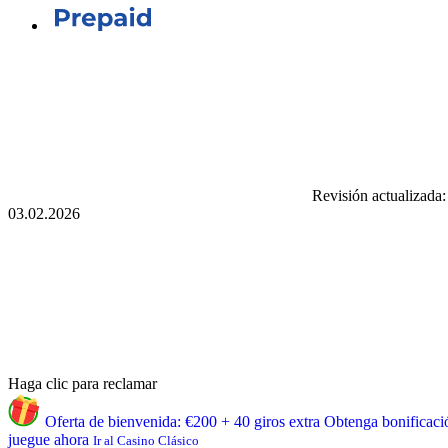
Revisión actualizada:
03.02.2026
Haga clic para reclamar
Oferta de bienvenida: €200 + 40 giros extra
Obtenga bonificaci
juegue ahora
Ir al Casino Clásico