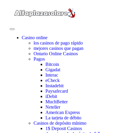
Casino online
los casinos de pago rápido
mejores casinos que pagan
Ontario Online Casinos
Pagos
Bitcoin
Gigadat
Interac
eCheck
Instadebit
Paysafecard
iDebit
MuchBetter
Neteller
American Express
La tarjeta de débito
Casinos de depósito mínimo
1$ Deposit Casinos