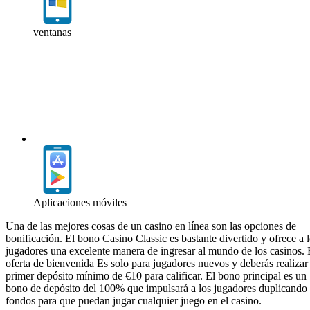
ventanas
Aplicaciones móviles
Una de las mejores cosas de un casino en línea son las opciones de
bonificación. El bono Casino Classic es bastante divertido y ofrece a 
jugadores una excelente manera de ingresar al mundo de los casinos. 
oferta de bienvenida Es solo para jugadores nuevos y deberás realizar
primer depósito mínimo de €10 para calificar. El bono principal es un
bono de depósito del 100% que impulsará a los jugadores duplicando
fondos para que puedan jugar cualquier juego en el casino.