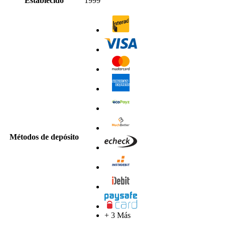
Establecido
1999
Métodos de depósito
+ 3 Más