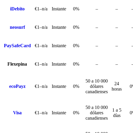
iDebito
€1–n/a
Instante
0%
–
–
neosurf
€1–n/a
Instante
0%
–
–
PaySafeCard
€1–n/a
Instante
0%
–
–
Flexepina
€1–n/a
Instante
0%
–
–
50 a 10 000
24
ecoPayz
€1–n/a
Instante
0%
dólares
0
horas
canadienses
50 a 10 000
1 a 5
Visa
€1–n/a
Instante
0%
dólares
0
días
canadienses