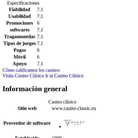
Especificaciones
Fiabilidad
7.1
Usabilidad
7.1
Promociones
6
softwares
7.1
Tragamonedas
7.1
Tipos de juegos
7.1
Pagos
6
Móvil
6
Apoyo
7.1
Cómo calificamos los casinos
Visita Casino Clásico
Ir al Casino Clásico
Información general
Casino clásico
Sitio web
www.casino-classic.eu
Proveedor de software