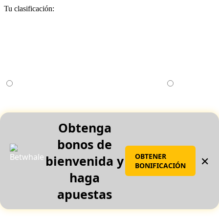
Tu clasificación:
Obtenga
bonos de
OBTENER
bienvenida y
✕
BONIFICACIÓN
haga
apuestas