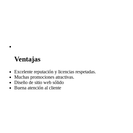
Ventajas
Excelente reputación y licencias respetadas.
Muchas promociones atractivas.
Diseño de sitio web sólido
Buena atención al cliente