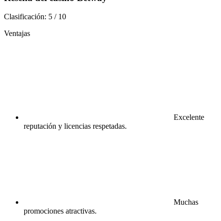
Clasificación:
5
/
10
Ventajas
Excelente
reputación y licencias respetadas.
Muchas
promociones atractivas.