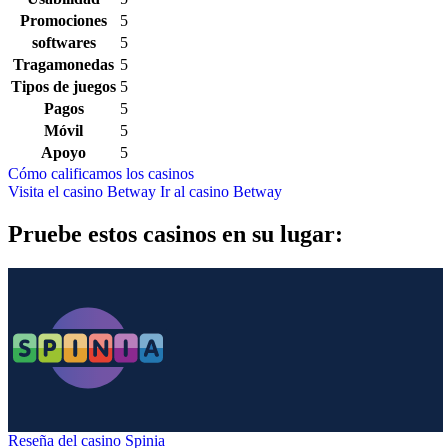
Promociones
5
softwares
5
Tragamonedas
5
Tipos de juegos
5
Pagos
5
Móvil
5
Apoyo
5
Cómo calificamos los casinos
Visita el casino Betway
Ir al casino Betway
Pruebe estos casinos en su lugar:
Reseña del casino Spinia