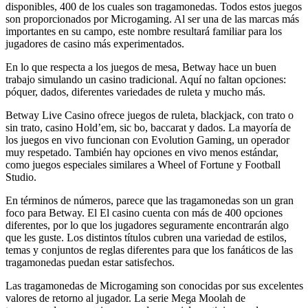
disponibles, 400 de los cuales son tragamonedas. Todos estos juegos
son proporcionados por Microgaming. Al ser una de las marcas más
importantes en su campo, este nombre resultará familiar para los
jugadores de casino más experimentados.
En lo que respecta a los juegos de mesa, Betway hace un buen
trabajo simulando un casino tradicional. Aquí no faltan opciones:
póquer, dados, diferentes variedades de ruleta y mucho más.
Betway Live Casino ofrece juegos de ruleta, blackjack, con trato o
sin trato, casino Hold’em, sic bo, baccarat y dados. La mayoría de
los juegos en vivo funcionan con Evolution Gaming, un operador
muy respetado. También hay opciones en vivo menos estándar,
como juegos especiales similares a Wheel of Fortune y Football
Studio.
En términos de números, parece que las tragamonedas son un gran
foco para Betway. El El casino cuenta con más de 400 opciones
diferentes, por lo que los jugadores seguramente encontrarán algo
que les guste. Los distintos títulos cubren una variedad de estilos,
temas y conjuntos de reglas diferentes para que los fanáticos de las
tragamonedas puedan estar satisfechos.
Las tragamonedas de Microgaming son conocidas por sus excelentes
valores de retorno al jugador. La serie Mega Moolah de