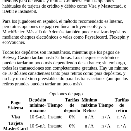
métodos para depósitos y retiros. Comienza con las opciones
habituales de tarjetas de crédito y débito como Visa y Mastercard, o
iDebit e Instadebit.
Para los jugadores en español, el método recomendado es Interac,
pero otras opciones de pago en línea incluyen ecoPayz y
MuchBetter. Más allá de Además, también puede realizar depósitos
mediante cheques electrónicos o vales como Paysafecard, Flexepin y
ecoVoucher.
Todos los depósitos son instantáneos, mientras que los pagos de
Betway Casino tardan hasta 72 horas. Los cheques electrónicos
pueden tardar un poco más dependiendo de su banco; sin embargo,
todas las transacciones son completamente gratuitas. Hay un mínimo
de 10 dólares canadienses tanto para retiros como para depósitos, y
no hay un máximo preestablecido para las transacciones (aunque los
retiros grandes pueden tardar un poco más).
Opciones de pago
Depósito
Tarifas
Mínimo
Tarifas
Pago
mínimo-
Tiempo
de
máximo
Tiempo
de
Sistema
máximo
depósito
Retiro
retiro
Visa
10 €–n/a
Instante
0%
n / A
n / A
n / A
Tarjeta
10 €–n/a
Instante
0%
n / A
n / A
n / A
MasterCard