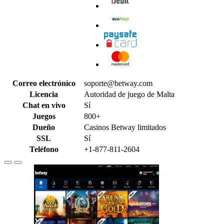
Correo electrónico
soporte@betway.com
Licencia
Autoridad de juego de Malta
Chat en vivo
Sí
Juegos
800+
Dueño
Casinos Betway limitados
SSL
Sí
Teléfono
+1-877-811-2604