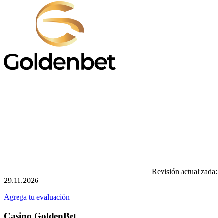
Revisión actualizada:
29.11.2026
Agrega tu evaluación
Casino GoldenBet