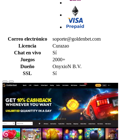
Correo electrónico
soporte@goldenbet.com
Licencia
Curazao
Chat en vivo
Sí
Juegos
2000+
Dueño
OnyxioN B.V.
SSL
Sí