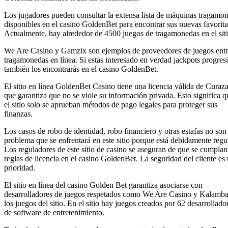
Los jugadores pueden consultar la extensa lista de máquinas tragamo
disponibles en el casino GoldenBet para encontrar sus nuevas favorita
Actualmente, hay alrededor de 4500 juegos de tragamonedas en el siti
We Are Casino y Gamzix son ejemplos de proveedores de juegos entr
tragamonedas en línea. Si estas interesado en verdad jackpots progres
también los encontrarás en el casino GoldenBet.
El sitio en línea GoldenBet Casino tiene una licencia válida de Curaz
que garantiza que no se viole su información privada. Esto significa q
el sitio solo se aprueban métodos de pago legales para proteger sus
finanzas.
Los casos de robo de identidad, robo financiero y otras estafas no son
problema que se enfrentará en este sitio porque está debidamente regu
Los reguladores de este sitio de casino se aseguran de que se cumplan
reglas de licencia en el casino GoldenBet. La seguridad del cliente es
prioridad.
El sitio en línea del casino Golden Bet garantiza asociarse con
desarrolladores de juegos respetados como We Are Casino y Kalamba
los juegos del sitio. En el sitio hay juegos creados por 62 desarrollado
de software de entretenimiento.