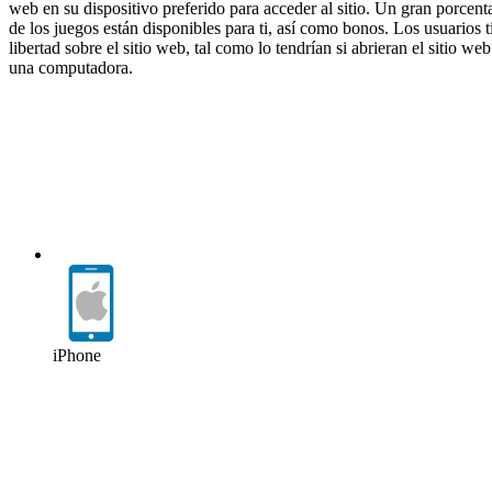
web en su dispositivo preferido para acceder al sitio. Un gran porcent
de los juegos están disponibles para ti, así como bonos. Los usuarios 
libertad sobre el sitio web, tal como lo tendrían si abrieran el sitio we
una computadora.
iPhone