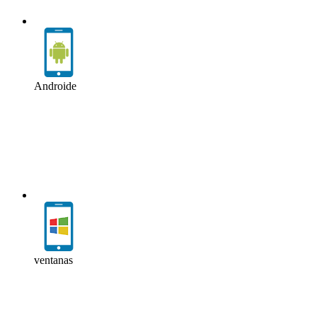
Androide
ventanas