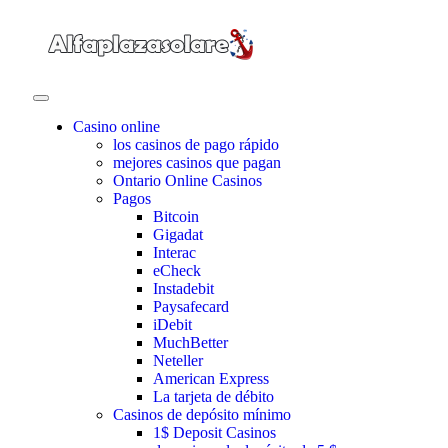
Casino online
los casinos de pago rápido
mejores casinos que pagan
Ontario Online Casinos
Pagos
Bitcoin
Gigadat
Interac
eCheck
Instadebit
Paysafecard
iDebit
MuchBetter
Neteller
American Express
La tarjeta de débito
Casinos de depósito mínimo
1$ Deposit Casinos