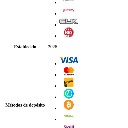
Establecido
2026
Métodos de depósito