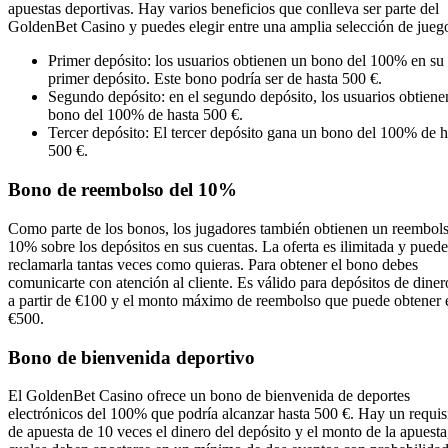
apuestas deportivas. Hay varios beneficios que conlleva ser parte del
GoldenBet Casino y puedes elegir entre una amplia selección de jueg
Primer depósito: los usuarios obtienen un bono del 100% en su
primer depósito. Este bono podría ser de hasta 500 €.
Segundo depósito: en el segundo depósito, los usuarios obtiene
bono del 100% de hasta 500 €.
Tercer depósito: El tercer depósito gana un bono del 100% de h
500 €.
Bono de reembolso del 10%
Como parte de los bonos, los jugadores también obtienen un reembols
10% sobre los depósitos en sus cuentas. La oferta es ilimitada y puede
reclamarla tantas veces como quieras. Para obtener el bono debes
comunicarte con atención al cliente. Es válido para depósitos de diner
a partir de €100 y el monto máximo de reembolso que puede obtener 
€500.
Bono de bienvenida deportivo
El GoldenBet Casino ofrece un bono de bienvenida de deportes
electrónicos del 100% que podría alcanzar hasta 500 €. Hay un requis
de apuesta de 10 veces el dinero del depósito y el monto de la apuesta