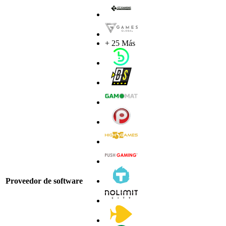
+ 25 Más
Proveedor de software