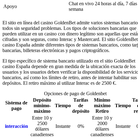
Chat en vivo 24 horas al día, 7 días 
Apoyo
semana
El sitio en línea del casino GoldenBet admite varios sistemas bancario
todos sin seguridad problemas. Los tipos de soluciones bancarias que 
pueden utilizar en un casino con dinero legítimo son aquellas que está
cifradas y son seguras, como Interac y Mastercard. El sitio GoldenBet
casino España admite diferentes tipos de sistemas bancarios, como tarj
bancarias, billeteras electrónicas y pagos criptográficos.
El tipo específico de sistema bancario utilizado en el sitio GoldenBet
casino España depende en gran medida de la ubicación exacta de los
usuarios y los usuarios deben verificar la disponibilidad de los servici
bancarios, así como los límites de retiro, antes de intentar habilitar sus
depósitos. El retiro máximo al utilizar Interac es de 2500 €.
Opciones de pago de Goldenbet
Depósito
Tarifas
Mínimo
Ta
Sistema de
mínimo-
Tiempo
de
máximo
Tiempo
pago
máximo
depósito
Retiro
re
Entre 10 y
Entre 10 y
2500
2000
interacción
Instante
0%
Instante
dólares
dólares
canadienses
canadienses