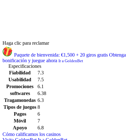
Haga clic para reclamar
Paquete de bienvenida: €1,500 + 20 giros gratis
Obtenga
bonificación y juegue ahora
Ir a GoldenBet
Especificaciones
Fiabilidad
7.3
Usabilidad
7.5
Promociones
6.1
softwares
6.38
Tragamonedas
6.3
Tipos de juegos
8
Pagos
6
Móvil
7
Apoyo
6.8
Cómo calificamos los casinos
Visita GoldenBet
Ir a GoldenBet