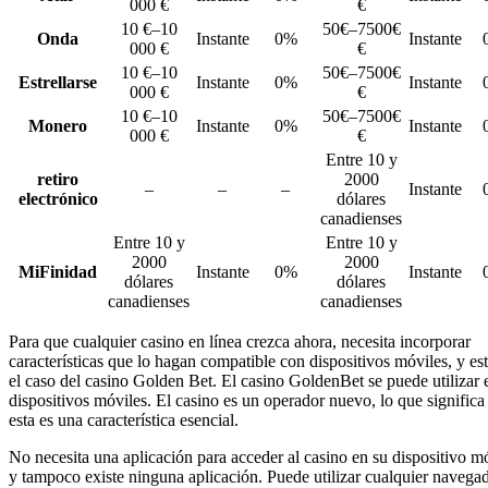
000 €
€
10 €–10
50€–7500€
Onda
Instante
0%
Instante
000 €
€
10 €–10
50€–7500€
Estrellarse
Instante
0%
Instante
000 €
€
10 €–10
50€–7500€
Monero
Instante
0%
Instante
000 €
€
Entre 10 y
retiro
2000
–
–
–
Instante
electrónico
dólares
canadienses
Entre 10 y
Entre 10 y
2000
2000
MiFinidad
Instante
0%
Instante
dólares
dólares
canadienses
canadienses
Para que cualquier casino en línea crezca ahora, necesita incorporar
características que lo hagan compatible con dispositivos móviles, y est
el caso del casino Golden Bet. El casino GoldenBet se puede utilizar 
dispositivos móviles. El casino es un operador nuevo, lo que significa
esta es una característica esencial.
No necesita una aplicación para acceder al casino en su dispositivo mó
y tampoco existe ninguna aplicación. Puede utilizar cualquier navega