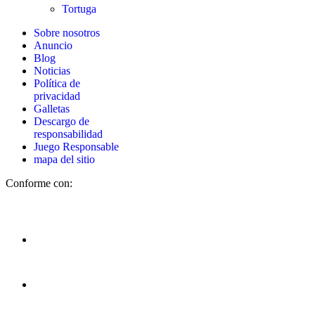
Tortuga
Sobre nosotros
Anuncio
Blog
Noticias
Política de
privacidad
Galletas
Descargo de
responsabilidad
Juego Responsable
mapa del sitio
Conforme con: