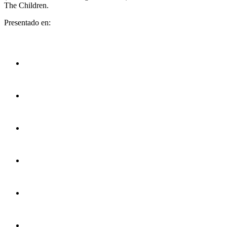
The Children.
Presentado en: