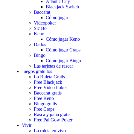
Atlantic City
Blackjack Switch
Baccarat
Cómo jugar
Videopoker
Sic Bo
Keno
Cómo jugar Keno
Dados
Cómo jugar Craps
Bingo
Cómo jugar Bingo
Las tarjetas de rascar
Juegos gratuitos
La Ruleta Gratis
Free Blackjack
Free Video Poker
Baccarat gratis
Free Keno
Bingo gratis
Free Craps
Rasca y gana gratis
Free Pai Gow Poker
Vivir
La ruleta en vivo