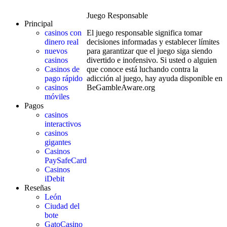
Juego Responsable
Principal
casinos con
El juego responsable significa tomar
dinero real
decisiones informadas y establecer límites
nuevos
para garantizar que el juego siga siendo
casinos
divertido e inofensivo.
Si usted o alguien
Casinos de
que conoce está luchando contra la
pago rápido
adicción al juego, hay ayuda disponible en
casinos
BeGambleAware.org
móviles
Pagos
casinos
interactivos
casinos
gigantes
Casinos
PaySafeCard
Casinos
iDebit
Reseñas
León
Ciudad del
bote
GatoCasino