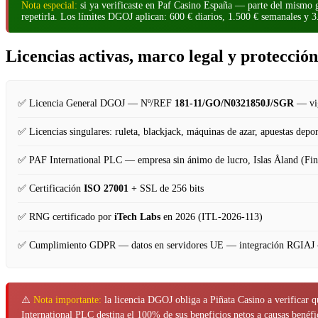
Nota especial:
si ya verificaste en Paf Casino España — parte del mismo g
repetirla. Los límites DGOJ aplican: 600 € diarios, 1.500 € semanales y 
Licencias activas, marco legal y protecció
✅ Licencia General DGOJ — Nº/REF
181-11/GO/N0321850J/SGR
— vig
✅ Licencias singulares: ruleta, blackjack, máquinas de azar, apuestas depor
✅ PAF International PLC — empresa sin ánimo de lucro, Islas Åland (Fi
✅ Certificación
ISO 27001
+ SSL de 256 bits
✅ RNG certificado por
iTech Labs
en 2026 (ITL-2026-113)
✅ Cumplimiento GDPR — datos en servidores UE — integración RGIAJ —
⚠️
Nota importante:
la licencia DGOJ obliga a Piñata Casino a verificar q
International PLC destina el 100% de sus beneficios netos a causas benéf