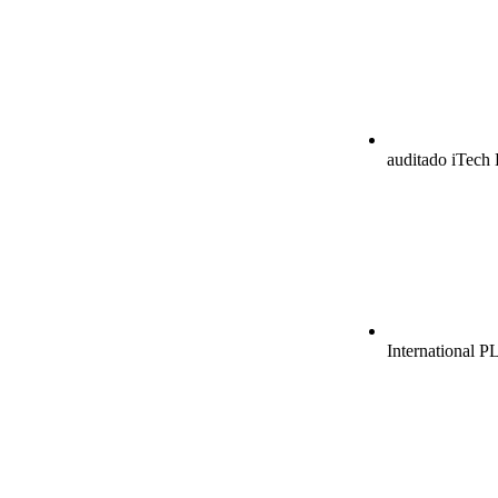
auditado iTech
International 