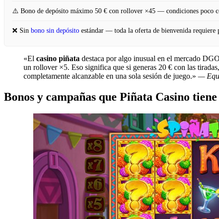
⚠️ Bono de depósito máximo 50 € con rollover ×45 — condiciones poco c
❌ Sin
bono sin depósito
estándar — toda la oferta de bienvenida requiere 
«El
casino piñata
destaca por algo inusual en el mercado DGOJ:
un rollover ×5. Eso significa que si generas 20 € con las tirada
completamente alcanzable en una sola sesión de juego.»
— Equi
Bonos y campañas que Piñata Casino tiene