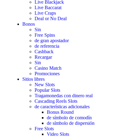
Live Blackjack
Live Baccarat
Live Craps
Deal or No Deal
Bonos
Sin
Free Spins
de gran apostador
de referencia
Cashback
Recargar
Sin
Casino Match
Promociones
Sitios libres
New Slots
Popular Slots
Tragamonedas con dinero real
Cascading Reels Slots
de características adicionales
Bonus Round
de símbolo de comodín
de símbolo de dispersión
Free Slots
Video Slots